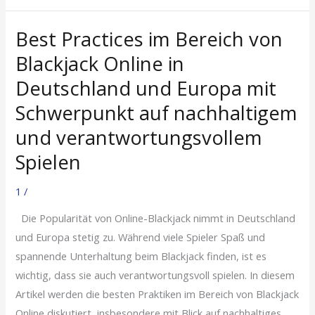
Best Practices im Bereich von
Best
Practices
Blackjack Online in
im
Deutschland und Europa mit
Bereich
Schwerpunkt auf nachhaltigem
von
Blackjack
und verantwortungsvollem
Online
Spielen
in
Deutschland
1
/
und
Die Popularität von Online-Blackjack nimmt in Deutschland
Europa
und Europa stetig zu. Während viele Spieler Spaß und
mit
spannende Unterhaltung beim Blackjack finden, ist es
Schwerpunkt
wichtig, dass sie auch verantwortungsvoll spielen. In diesem
auf
Artikel werden die besten Praktiken im Bereich von Blackjack
nachhaltigem
Online diskutiert, insbesondere mit Blick auf nachhaltiges