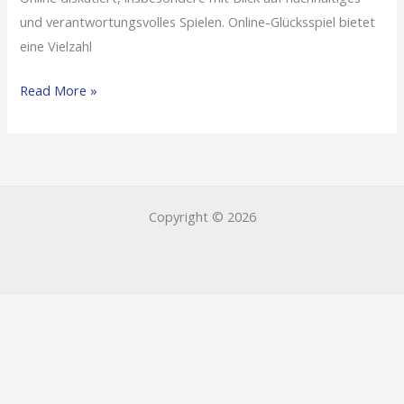
und
und verantwortungsvolles Spielen. Online-Glücksspiel bietet
verantwortungsvollem
eine Vielzahl
Spielen
Read More »
Copyright © 2026